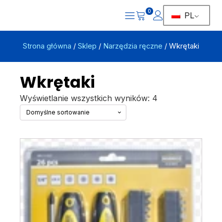
0
PL
Strona główna
/
Sklep
/
Narzędzia ręczne
/ Wkrętaki
Wkrętaki
Wyświetlanie wszystkich wyników: 4