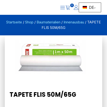
0
DE
Startseite
/
Shop
/
Baumaterialien
/
Innenausbau
/ TAPETE
FLIS 50M/65G
TAPETE FLIS 50M/65G