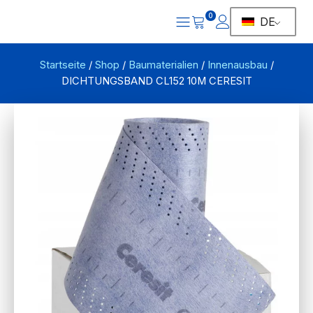
0
DE
Startseite
/
Shop
/
Baumaterialien
/
Innenausbau
/
DICHTUNGSBAND CL152 10M CERESIT