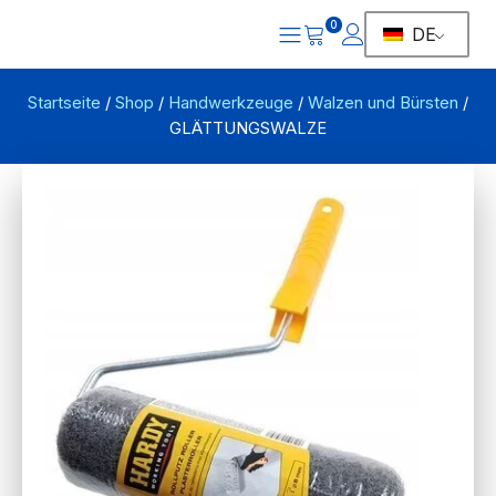
0
DE
Startseite
/
Shop
/
Handwerkzeuge
/
Walzen und Bürsten
/
GLÄTTUNGSWALZE