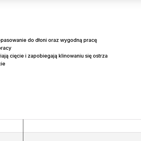
PŁATNICA
500MM
pasowanie do dłoni oraz wygodną pracę
pracy
ją cięcie i zapobiegają klinowaniu się ostrza
cie