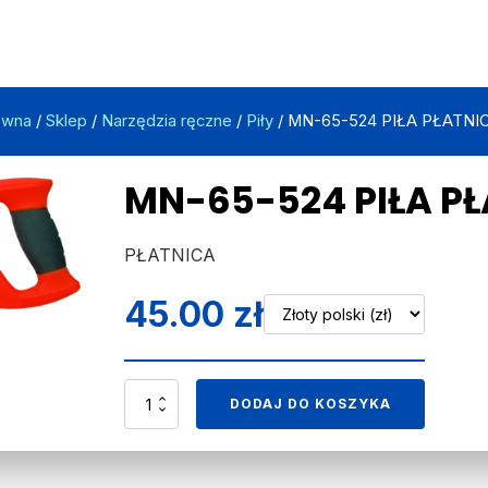
ówna
/
Sklep
/
Narzędzia ręczne
/
Piły
/ MN-65-524 PIŁA PŁATN
MN-65-524 PIŁA P
PŁATNICA
45.00
zł
ilość
DODAJ DO KOSZYKA
MN-
65-
524
PIŁA