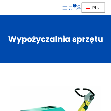
0
PL
Wypożyczalnia sprzętu